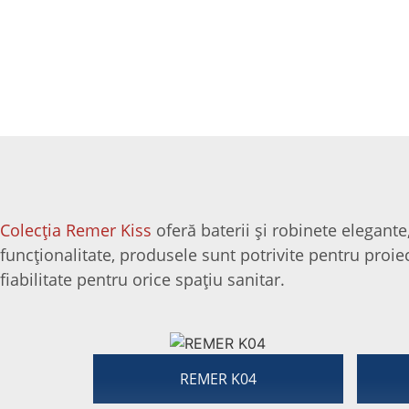
COLECȚIA REMER KI
Colecția Remer Kiss
oferă baterii și robinete elegante,
funcționalitate, produsele sunt potrivite pentru proi
fiabilitate pentru orice spațiu sanitar.
REMER K04