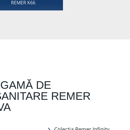
REMER K66
 GAMĂ DE
SANITARE REMER
VA
Colecția Remer Infinity