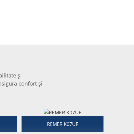
ilitate și
sigură confort și
REMER K07UF