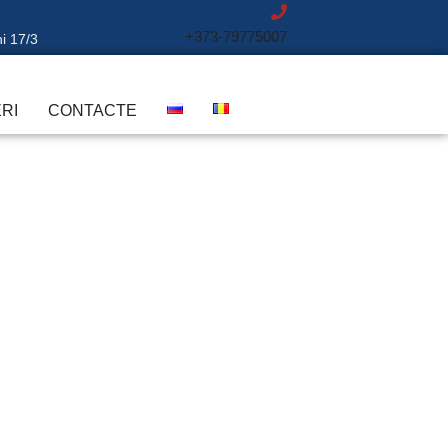
+373-79775007
ni 17/3
RI
CONTACTE