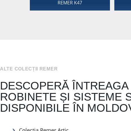
REMER K47
ALTE COLECȚII REMER
DESCOPERĂ ÎNTREAGA
ROBINETE ȘI SISTEME 
DISPONIBILE ÎN MOLDO
Colecția Remer Artic